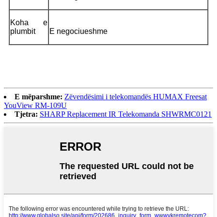
Koha e
plumbit
E negociueshme
E mëparshme:
Zëvendësimi i telekomandës HUMAX Freesat
YouView RM-109U
Tjetra:
SHARP Replacement IR Telekomanda SHWRMC0121