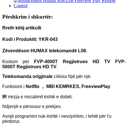
Përshkrim i shkurtër:
Rreth këtij artikulli
Kodi i Produktit: YKR-043
Zëvendëson
HUMAX
telekomandë L08.
Kostum për
FVP-4000T
Regjistrues HD TV
FVP-
5000T
Regjistrues HD TV
.
Telekomanda origjinale
cilësia
Një për një.
Funksioni i
Netflix ， MBI KEMRKES, FreeviewPlay
IR
rrezja e rrezatimit është e dobët.
Ndjenjë e përsosur e prekjes.
Asnjë programim nuk është i nevojshëm, i lehtë për t'u
përdorur.