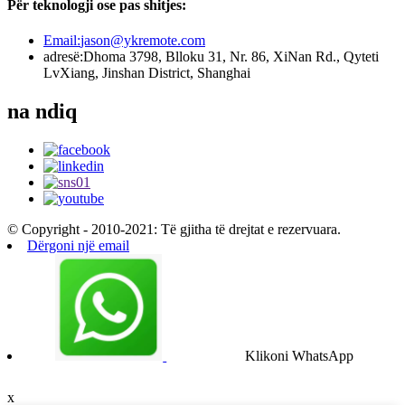
Për teknologji ose pas shitjes:
Email:
jason@ykremote.com
adresë:
Dhoma 3798, Blloku 31, Nr. 86, XiNan Rd., Qyteti
LvXiang, Jinshan District, Shanghai
na ndiq
© Copyright - 2010-2021: Të gjitha të drejtat e rezervuara.
Dërgoni një email
Klikoni WhatsApp
x