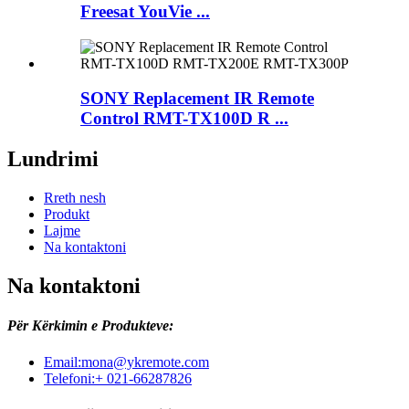
Freesat YouVie ...
SONY Replacement IR Remote
Control RMT-TX100D R ...
Lundrimi
Rreth nesh
Produkt
Lajme
Na kontaktoni
Na kontaktoni
Për Kërkimin e Produkteve:
Email:
mona@ykremote.com
Telefoni:
+ 021-66287826