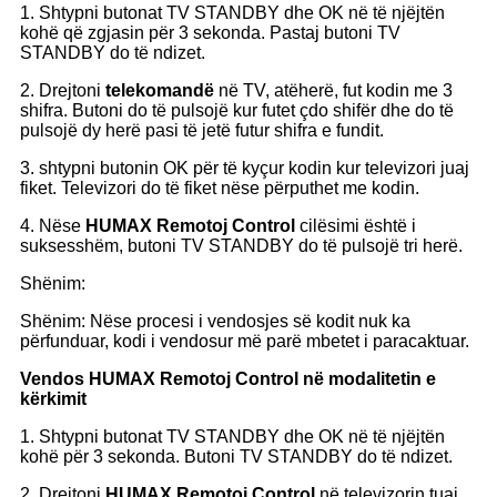
1. Shtypni butonat TV STANDBY dhe OK në të njëjtën
kohë që zgjasin për 3 sekonda. Pastaj butoni TV
STANDBY do të ndizet.
2. Drejtoni
telekomandë
në TV, atëherë, fut kodin me 3
shifra. Butoni do të pulsojë kur futet çdo shifër dhe do të
pulsojë dy herë pasi të jetë futur shifra e fundit.
3. shtypni butonin OK për të kyçur kodin kur televizori juaj
fiket. Televizori do të fiket nëse përputhet me kodin.
4. Nëse
HUMAX R
emotoj
C
ontrol
cilësimi është i
suksesshëm, butoni TV STANDBY do të pulsojë tri herë.
Shënim:
Shënim: Nëse procesi i vendosjes së kodit nuk ka
përfunduar, kodi i vendosur më parë mbetet i paracaktuar.
Vendos
HUMAX R
emotoj
C
ontrol në modalitetin e
kërkimit
1. Shtypni butonat TV STANDBY dhe OK në të njëjtën
kohë për 3 sekonda. Butoni TV STANDBY do të ndizet.
2. Drejtoni
HUMAX R
emotoj
C
ontrol
në televizorin tuaj