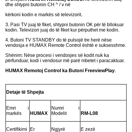
dhe shtypni butonin CH ^ / v në
kërkoni kodin e markës së televizorit.
3. Pasi TV juaj të fiket, shtypni butonin OK për të bllokuar
kodin. Televizori juaj do të fiket kur përputhet me kodin.
4. Butoni TV STANDBY do të pulsojë tre herë nëse
vendosja e HUMAX Remote Control është e suksesshme.
Shënim: Nëse procesi i vendosjes së kodit nuk ka
përfunduar, kodi i vendosur më parë mbetet i paracaktuar.
HUMAX R
emotoj
C
ontrol
ka
Butoni FreeviewPlay
.
Detaje të Shpejta
Emri i
Numri i
markës
HUMAX
Modelit
RM-
L08
Certifikimi
Er
Ngjyrë
E zezë