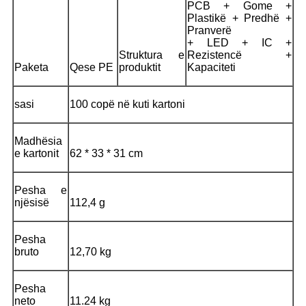
PCB + Gome +
Plastikë + Predhë +
Pranverë
+ LED + IC +
Struktura e
Rezistencë +
Paketa
Qese PE
produktit
Kapaciteti
sasi
100 copë në kuti kartoni
Madhësia
e kartonit
62 * 33 * 31 cm
Pesha e
njësisë
112,4 g
Pesha
bruto
12,70 kg
Pesha
neto
11.24 kg