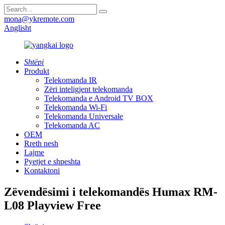
mona@ykremote.com
Anglisht
Shtëpi
Produkt
Telekomanda IR
Zëri inteligjent telekomanda
Telekomanda e Android TV BOX
Telekomanda Wi-Fi
Telekomanda Universale
Telekomanda AC
OEM
Rreth nesh
Lajme
Pyetjet e shpeshta
Kontaktoni
Zëvendësimi i telekomandës Humax RM-
L08 Playview Free