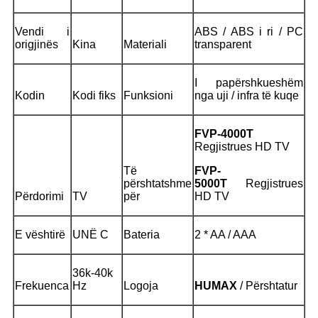
Vendi i
ABS / ABS i ri / PC
origjinës
Kina
Materiali
transparent
I papërshkueshëm
Kodin
Kodi fiks
Funksioni
nga uji / infra të kuqe
FVP-4000T
Regjistrues HD TV
Të
FVP-
përshtatshme
5000T
Regjistrues
Përdorimi
TV
për
HD TV
E vështirë
UNË C
Bateria
2 * AA / AAA
36k-40k
Frekuenca
Hz
Logoja
HUMAX
/ Përshtatur