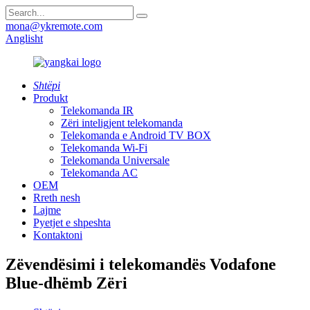
mona@ykremote.com
Anglisht
Shtëpi
Produkt
Telekomanda IR
Zëri inteligjent telekomanda
Telekomanda e Android TV BOX
Telekomanda Wi-Fi
Telekomanda Universale
Telekomanda AC
OEM
Rreth nesh
Lajme
Pyetjet e shpeshta
Kontaktoni
Zëvendësimi i telekomandës Vodafone
Blue-dhëmb Zëri