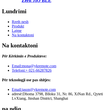
Zërit JIO BLE
Lundrimi
Rreth nesh
Produkt
Lajme
Na kontaktoni
Na kontaktoni
Për Kërkimin e Produkteve:
Email:
mona@ykremote.com
Telefoni:
+ 021-66287826
Për teknologji ose pas shitjes:
Email:
jason@ykremote.com
adresë:
Dhoma 3798, Blloku 31, Nr. 86, XiNan Rd., Qyteti
LvXiang, Jinshan District, Shanghai
na ndiq