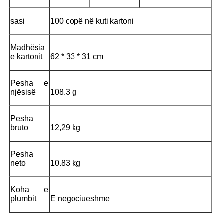
sasi
100 copë në kuti kartoni
Madhësia
e kartonit
62 * 33 * 31 cm
Pesha e
njësisë
108.3 g
Pesha
bruto
12,29 kg
Pesha
neto
10.83 kg
Koha e
plumbit
E negociueshme