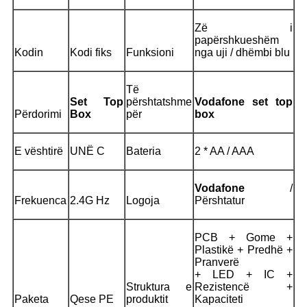
Zë i
papërshkueshëm
Kodin
Kodi fiks
Funksioni
nga uji / dhëmbi blu
Të
Set Top
përshtatshme
Vodafone
set top
Përdorimi
Box
për
box
E vështirë
UNË C
Bateria
2 * AA / AAA
Vodafone
/
Frekuenca
2.4G Hz
Logoja
Përshtatur
PCB + Gome +
Plastikë + Predhë +
Pranverë
+ LED + IC +
Struktura e
Rezistencë +
Paketa
Qese PE
produktit
Kapaciteti