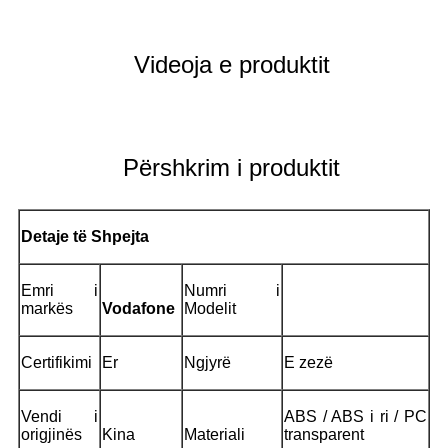
Videoja e produktit
Përshkrim i produktit
Detaje të Shpejta
Emri i
Numri i
markës
Vodafone
Modelit
Certifikimi
Er
Ngjyrë
E zezë
Vendi i
ABS / ABS i ri / PC
origjinës
Kina
Materiali
transparent