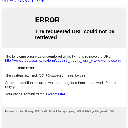
01175N BN59-01199F