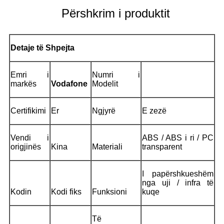
Përshkrim i produktit
Detaje të Shpejta
Emri i
Numri i
markës
Vodafone
Modelit
Certifikimi
Er
Ngjyrë
E zezë
Vendi i
ABS / ABS i ri / PC
origjinës
Kina
Materiali
transparent
I papërshkueshëm
nga uji / infra të
Kodin
Kodi fiks
Funksioni
kuqe
Të