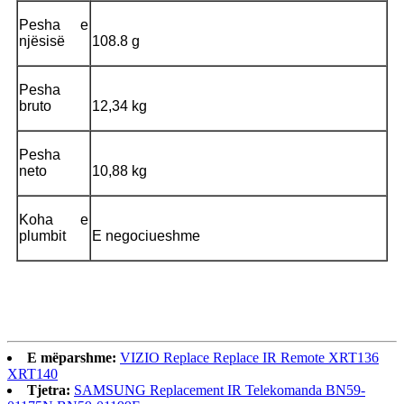
Pesha e
njësisë
108.8 g
Pesha
bruto
12,34 kg
Pesha
neto
10,88 kg
Koha e
plumbit
E negociueshme
E mëparshme:
VIZIO Replace Replace IR Remote XRT136
XRT140
Tjetra:
SAMSUNG Replacement IR Telekomanda BN59-