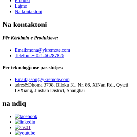
Produkt
Lajme
Na kontaktoni
Na kontaktoni
Për Kërkimin e Produkteve:
Email:
mona@ykremote.com
Telefoni:
+ 021-66287826
Për teknologji ose pas shitjes:
Email:
jason@ykremote.com
adresë:
Dhoma 3798, Blloku 31, Nr. 86, XiNan Rd., Qyteti
LvXiang, Jinshan District, Shanghai
na ndiq