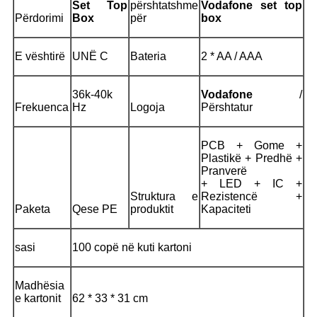
Set Top
përshtatshme
Vodafone
set top
Përdorimi
Box
për
box
E vështirë
UNË C
Bateria
2 * AA / AAA
36k-40k
Vodafone
/
Frekuenca
Hz
Logoja
Përshtatur
PCB + Gome +
Plastikë + Predhë +
Pranverë
+ LED + IC +
Struktura e
Rezistencë +
Paketa
Qese PE
produktit
Kapaciteti
sasi
100 copë në kuti kartoni
Madhësia
e kartonit
62 * 33 * 31 cm