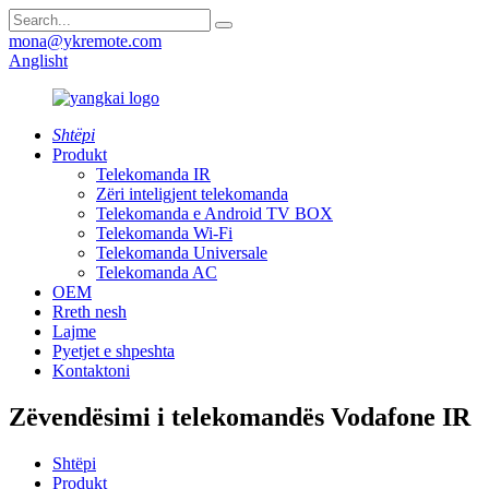
mona@ykremote.com
Anglisht
Shtëpi
Produkt
Telekomanda IR
Zëri inteligjent telekomanda
Telekomanda e Android TV BOX
Telekomanda Wi-Fi
Telekomanda Universale
Telekomanda AC
OEM
Rreth nesh
Lajme
Pyetjet e shpeshta
Kontaktoni
Zëvendësimi i telekomandës Vodafone IR
Shtëpi
Produkt