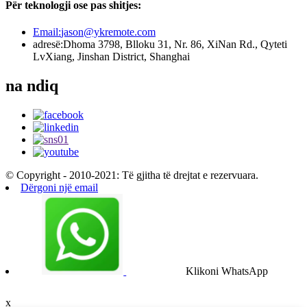
Për teknologji ose pas shitjes:
Email:
jason@ykremote.com
adresë:
Dhoma 3798, Blloku 31, Nr. 86, XiNan Rd., Qyteti
LvXiang, Jinshan District, Shanghai
na ndiq
© Copyright - 2010-2021: Të gjitha të drejtat e rezervuara.
Dërgoni një email
Klikoni WhatsApp
x