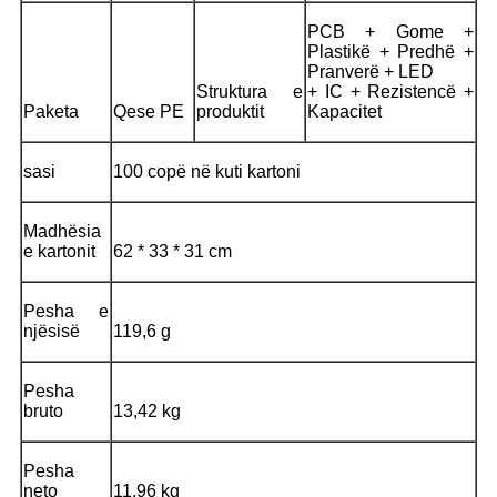
PCB + Gome +
Plastikë + Predhë +
Pranverë + LED
Struktura e
+ IC + Rezistencë +
Paketa
Qese PE
produktit
Kapacitet
sasi
100 copë në kuti kartoni
Madhësia
e kartonit
62 * 33 * 31 cm
Pesha e
njësisë
119,6 g
Pesha
bruto
13,42 kg
Pesha
neto
11,96 kg