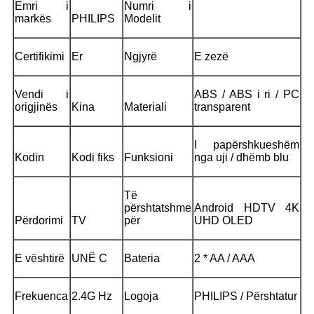
Emri i
Numri i
markës
PHILIPS
Modelit
Certifikimi
Er
Ngjyrë
E zezë
Vendi i
ABS / ABS i ri / PC
origjinës
Kina
Materiali
transparent
I papërshkueshëm
Kodin
Kodi fiks
Funksioni
nga uji / dhëmb blu
Të
përshtatshme
Android HDTV 4K
Përdorimi
TV
për
UHD OLED
E vështirë
UNË C
Bateria
2 * AA / AAA
Frekuenca
2.4G Hz
Logoja
PHILIPS / Përshtatur