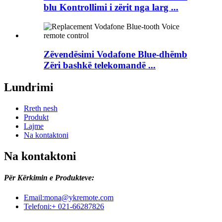
blu Kontrollimi i zërit nga larg ...
Zëvendësimi Vodafone Blue-dhëmb
Zëri bashkë telekomandë ...
Lundrimi
Rreth nesh
Produkt
Lajme
Na kontaktoni
Na kontaktoni
Për Kërkimin e Produkteve:
Email:
mona@ykremote.com
Telefoni:
+ 021-66287826