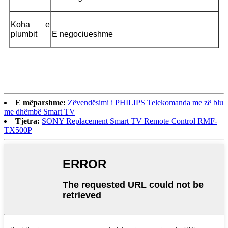
Koha e
plumbit
E negociueshme
E mëparshme:
Zëvendësimi i PHILIPS Telekomanda me zë blu
me dhëmbë Smart TV
Tjetra:
SONY Replacement Smart TV Remote Control RMF-
TX500P