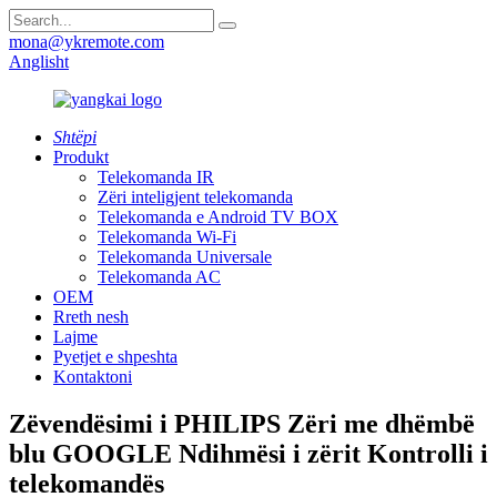
mona@ykremote.com
Anglisht
Shtëpi
Produkt
Telekomanda IR
Zëri inteligjent telekomanda
Telekomanda e Android TV BOX
Telekomanda Wi-Fi
Telekomanda Universale
Telekomanda AC
OEM
Rreth nesh
Lajme
Pyetjet e shpeshta
Kontaktoni
Zëvendësimi i PHILIPS Zëri me dhëmbë
blu GOOGLE Ndihmësi i zërit Kontrolli i
telekomandës