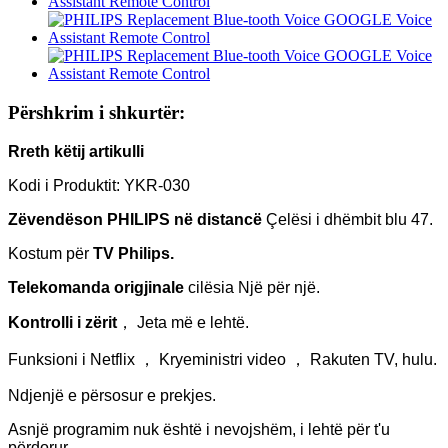
Përshkrim i shkurtër:
Rreth këtij artikulli
Kodi i Produktit: YKR-030
Zëvendëson PHILIPS në distancë
Çelësi i dhëmbit blu 47.
Kostum për
TV Philips.
Telekomanda origjinale
cilësia Një për një.
Kontrolli i zërit
， Jeta më e lehtë.
Funksioni i Netflix ， Kryeministri video ， Rakuten TV, hulu.
Ndjenjë e përsosur e prekjes.
Asnjë programim nuk është i nevojshëm, i lehtë për t'u
përdorur.