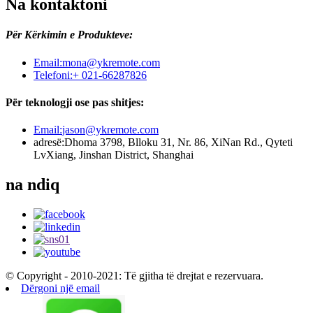
Na kontaktoni
Për Kërkimin e Produkteve:
Email:
mona@ykremote.com
Telefoni:
+ 021-66287826
Për teknologji ose pas shitjes:
Email:
jason@ykremote.com
adresë:
Dhoma 3798, Blloku 31, Nr. 86, XiNan Rd., Qyteti
LvXiang, Jinshan District, Shanghai
na ndiq
© Copyright - 2010-2021: Të gjitha të drejtat e rezervuara.
Dërgoni një email