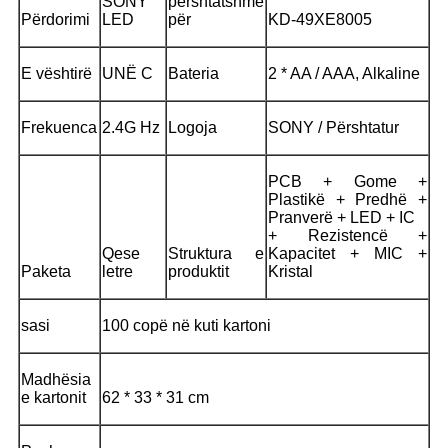
SONY
përshtatshme
Përdorimi
LED
për
KD-49XE8005
E vështirë
UNË C
Bateria
2 * AA / AAA, Alkaline
Frekuenca
2.4G Hz
Logoja
SONY / Përshtatur
PCB + Gome +
Plastikë + Predhë +
Pranverë + LED + IC
+ Rezistencë +
Qese
Struktura e
Kapacitet + MIC +
Paketa
letre
produktit
Kristal
sasi
100 copë në kuti kartoni
Madhësia
e kartonit
62 * 33 * 31 cm