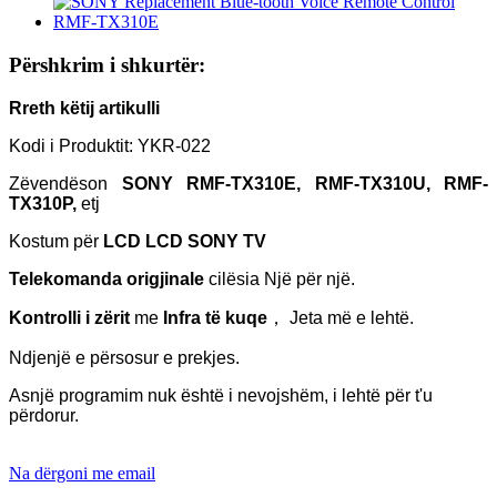
Përshkrim i shkurtër:
Rreth këtij artikulli
Kodi i Produktit: YKR-022
Zëvendëson
SONY RMF-TX310E, RMF-TX310U, RMF-
TX310P,
etj
Kostum për
LCD LCD SONY
TV
Telekomanda origjinale
cilësia Një për një.
Kontrolli i zërit
me
Infra të kuqe
， Jeta më e lehtë.
Ndjenjë e përsosur e prekjes.
Asnjë programim nuk është i nevojshëm, i lehtë për t'u
përdorur.
Na dërgoni me email