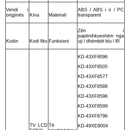
Vendi i
ABS / ABS i ri / PC
origjinës
Kina
Materiali
transparent
Zëri i
papërshkueshëm nga
Kodin
Kodi fiks
Funksioni
uji / dhëmbët blu / IR
KD-43XF8096
KD-43XF8505
KD-43XF8577
KD-43XF8588
KD-43XF8596
KD-43XF8599
KD-43XF8796
TV LCD
Të
KD-49XE8004