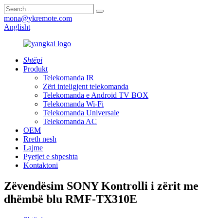
mona@ykremote.com
Anglisht
Shtëpi
Produkt
Telekomanda IR
Zëri inteligjent telekomanda
Telekomanda e Android TV BOX
Telekomanda Wi-Fi
Telekomanda Universale
Telekomanda AC
OEM
Rreth nesh
Lajme
Pyetjet e shpeshta
Kontaktoni
Zëvendësim SONY Kontrolli i zërit me
dhëmbë blu RMF-TX310E