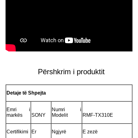
Përshkrim i produktit
Detaje të Shpejta
Emri i
Numri i
markës
SONY
Modelit
RMF-TX310E
Certifikimi
Er
Ngjyrë
E zezë