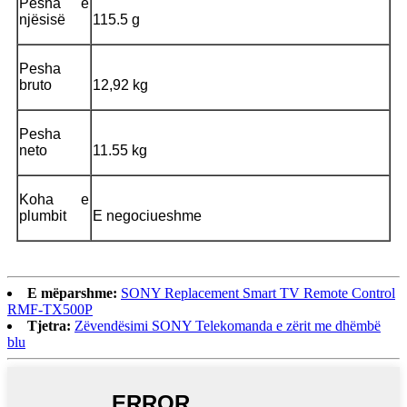
Pesha e
njësisë
115.5 g
Pesha
bruto
12,92 kg
Pesha
neto
11.55 kg
Koha e
plumbit
E negociueshme
E mëparshme:
SONY Replacement Smart TV Remote Control
RMF-TX500P
Tjetra:
Zëvendësimi SONY Telekomanda e zërit me dhëmbë
blu